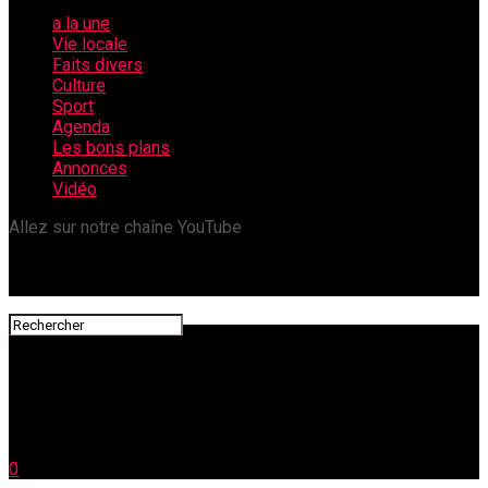
a la une
Vie locale
Faits divers
Culture
Sport
Agenda
Les bons plans
Annonces
Vidéo
Allez sur notre chaîne YouTube
0