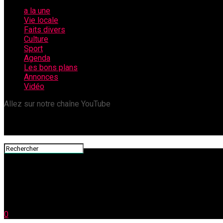
a la une
Vie locale
Faits divers
Culture
Sport
Agenda
Les bons plans
Annonces
Vidéo
Allez sur notre chaîne YouTube
0