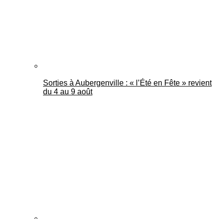
Sorties à Aubergenville : « l’Été en Fête » revient
du 4 au 9 août