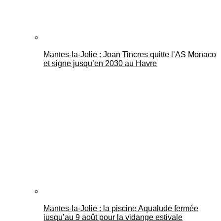
Mantes-la-Jolie : Joan Tincres quitte l’AS Monaco
et signe jusqu’en 2030 au Havre
Mantes-la-Jolie : la piscine Aqualude fermée
jusqu’au 9 août pour la vidange estivale