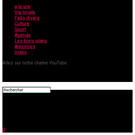
a la une
Vie locale
Faits divers
Culture
Sport
Agenda
Les bons plans
Annonces
Vidéo
Allez sur notre chaîne YouTube
0