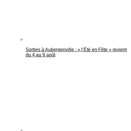
Sorties à Aubergenville : « l’Été en Fête » revient
du 4 au 9 août