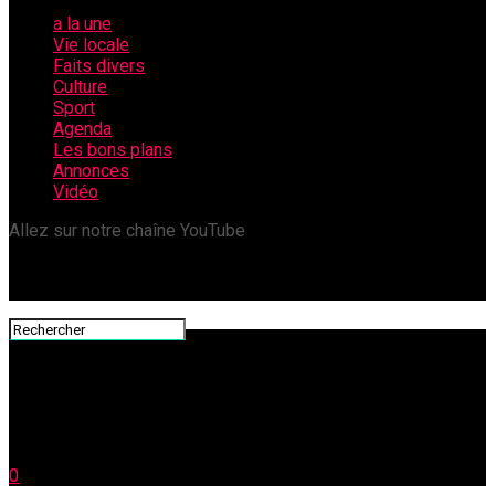
a la une
Vie locale
Faits divers
Culture
Sport
Agenda
Les bons plans
Annonces
Vidéo
Allez sur notre chaîne YouTube
0