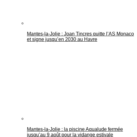
Mantes-la-Jolie : Joan Tincres quitte l’AS Monaco
et signe jusqu’en 2030 au Havre
Mantes-la-Jolie : la piscine Aqualude fermée
jusqu’au 9 août pour la vidange estivale