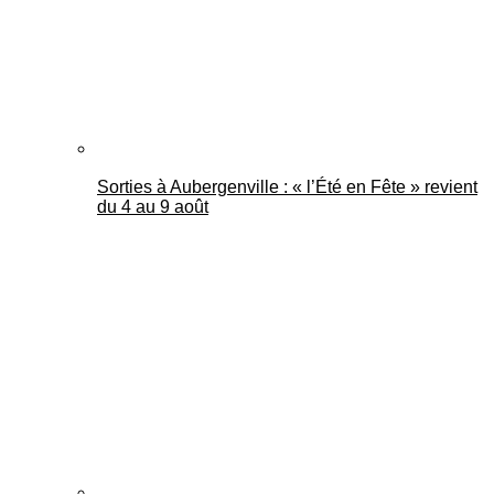
Sorties à Aubergenville : « l’Été en Fête » revient
du 4 au 9 août