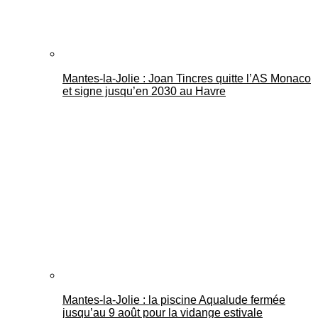
Mantes-la-Jolie : Joan Tincres quitte l’AS Monaco
et signe jusqu’en 2030 au Havre
Mantes-la-Jolie : la piscine Aqualude fermée
jusqu’au 9 août pour la vidange estivale