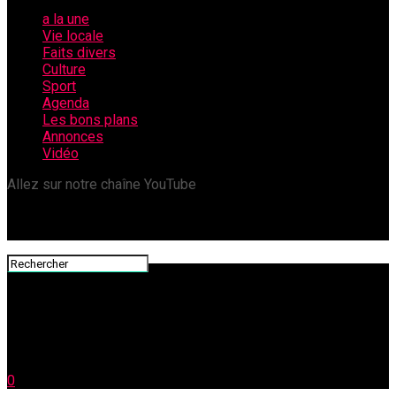
a la une
Vie locale
Faits divers
Culture
Sport
Agenda
Les bons plans
Annonces
Vidéo
Allez sur notre chaîne YouTube
0