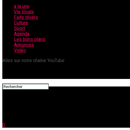
a la une
Vie locale
Faits divers
Culture
Sport
Agenda
Les bons plans
Annonces
Vidéo
Allez sur notre chaîne YouTube
0