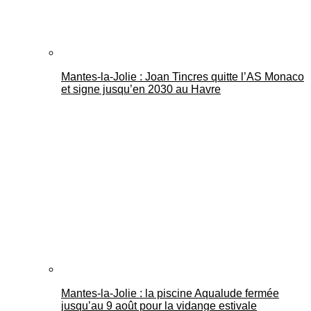
Mantes-la-Jolie : Joan Tincres quitte l’AS Monaco
et signe jusqu’en 2030 au Havre
Mantes-la-Jolie : la piscine Aqualude fermée
jusqu’au 9 août pour la vidange estivale