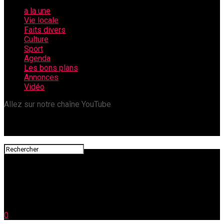
a la une
Vie locale
Faits divers
Culture
Sport
Agenda
Les bons plans
Annonces
Vidéo
Allez sur notre chaîne YouTube
0