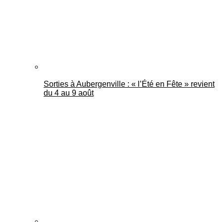
Sorties à Aubergenville : « l’Été en Fête » revient
du 4 au 9 août