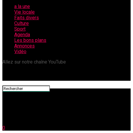
a la une
Vie locale
Faits divers
Culture
Sport
Agenda
Les bons plans
Annonces
Vidéo
Allez sur notre chaîne YouTube
0