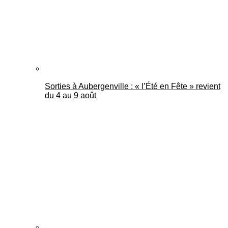
Sorties à Aubergenville : « l’Été en Fête » revient
du 4 au 9 août