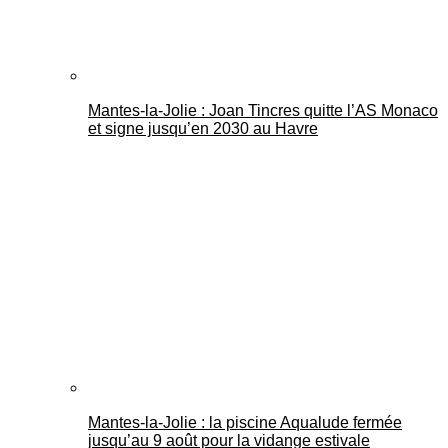
Mantes-la-Jolie : Joan Tincres quitte l’AS Monaco
et signe jusqu’en 2030 au Havre
Mantes-la-Jolie : la piscine Aqualude fermée
jusqu’au 9 août pour la vidange estivale