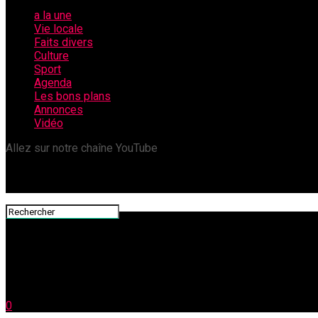
a la une
Vie locale
Faits divers
Culture
Sport
Agenda
Les bons plans
Annonces
Vidéo
Allez sur notre chaîne YouTube
0