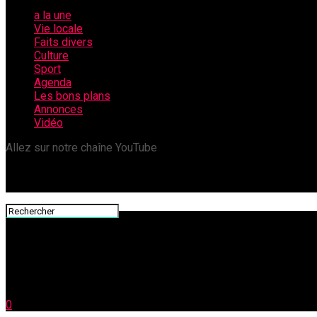
a la une
Vie locale
Faits divers
Culture
Sport
Agenda
Les bons plans
Annonces
Vidéo
Allez sur notre chaîne YouTube
0