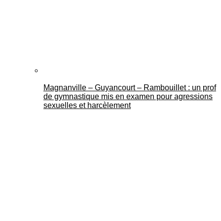
Mantes Actu
Magnanville – Guyancourt – Rambouillet : un prof
de gymnastique mis en examen pour agressions
sexuelles et harcèlement