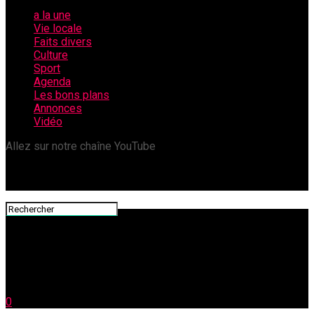
a la une
Vie locale
Faits divers
Culture
Sport
Agenda
Les bons plans
Annonces
Vidéo
Allez sur notre chaîne YouTube
0