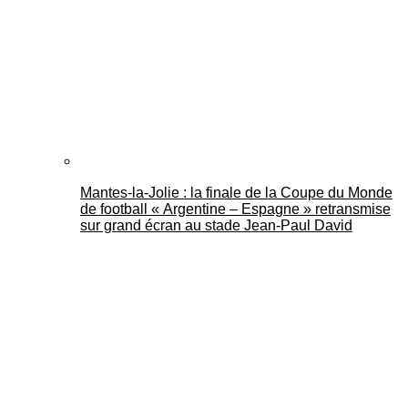
Mantes-la-Jolie : la finale de la Coupe du Monde
de football « Argentine – Espagne » retransmise
sur grand écran au stade Jean-Paul David