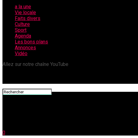
a la une
Vie locale
Faits divers
Culture
Sport
Agenda
Les bons plans
Annonces
Vidéo
Allez sur notre chaîne YouTube
0