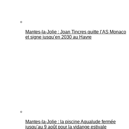
Mantes-la-Jolie : Joan Tincres quitte l’AS Monaco
et signe jusqu’en 2030 au Havre
Mantes-la-Jolie : la piscine Aqualude fermée
jusqu’au 9 août pour la vidange estivale