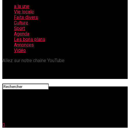
a la une
Vie locale
Faits divers
Culture
Sport
Agenda
Les bons plans
Annonces
Vidéo
Allez sur notre chaîne YouTube
0