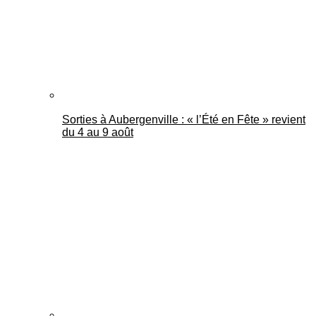
Sorties à Aubergenville : « l’Été en Fête » revient
du 4 au 9 août