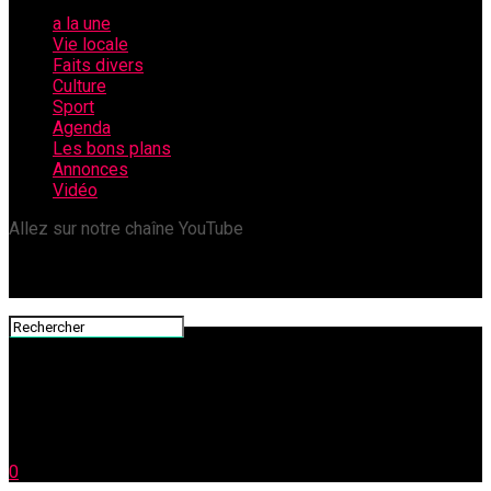
a la une
Vie locale
Faits divers
Culture
Sport
Agenda
Les bons plans
Annonces
Vidéo
Allez sur notre chaîne YouTube
0