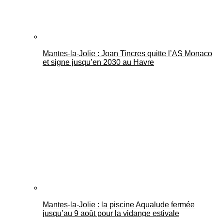
Mantes-la-Jolie : Joan Tincres quitte l’AS Monaco
et signe jusqu’en 2030 au Havre
Mantes-la-Jolie : la piscine Aqualude fermée
jusqu’au 9 août pour la vidange estivale