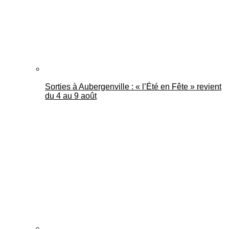
Sorties à Aubergenville : « l’Été en Fête » revient
du 4 au 9 août