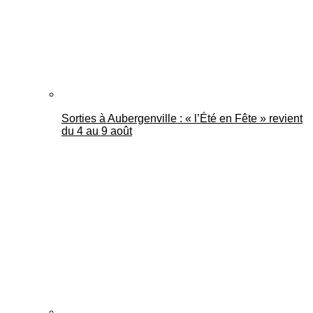
Sorties à Aubergenville : « l’Été en Fête » revient
du 4 au 9 août