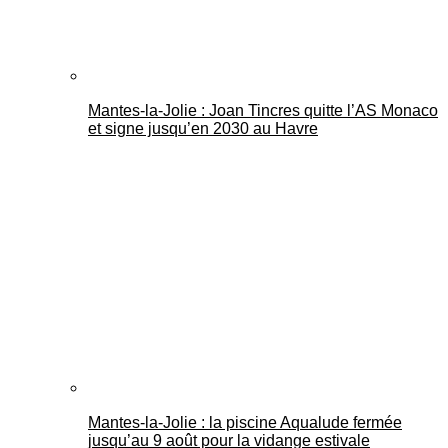
Mantes-la-Jolie : Joan Tincres quitte l’AS Monaco
et signe jusqu’en 2030 au Havre
Mantes-la-Jolie : la piscine Aqualude fermée
jusqu’au 9 août pour la vidange estivale