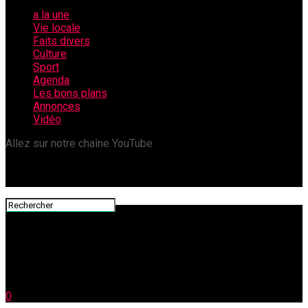
a la une
Vie locale
Faits divers
Culture
Sport
Agenda
Les bons plans
Annonces
Vidéo
Allez sur notre chaîne YouTube
0