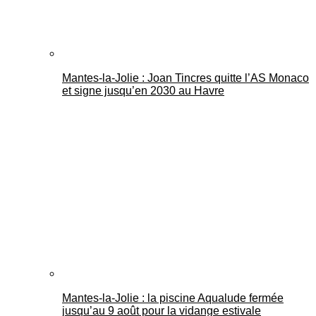
Mantes-la-Jolie : Joan Tincres quitte l’AS Monaco
et signe jusqu’en 2030 au Havre
Mantes-la-Jolie : la piscine Aqualude fermée
jusqu’au 9 août pour la vidange estivale