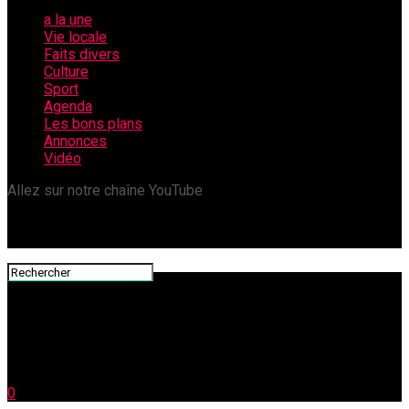
a la une
Vie locale
Faits divers
Culture
Sport
Agenda
Les bons plans
Annonces
Vidéo
Allez sur notre chaîne YouTube
0