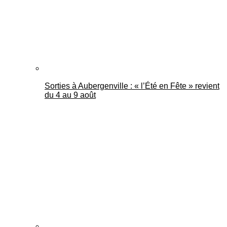
Sorties à Aubergenville : « l’Été en Fête » revient
du 4 au 9 août