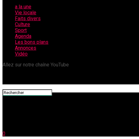
a la une
Vie locale
Faits divers
Culture
Sport
Agenda
Les bons plans
Annonces
Vidéo
Allez sur notre chaîne YouTube
0