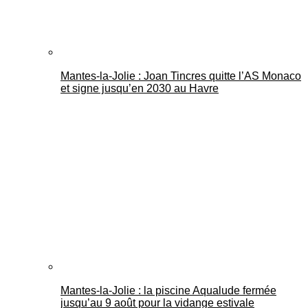
Mantes-la-Jolie : Joan Tincres quitte l’AS Monaco
et signe jusqu’en 2030 au Havre
Mantes-la-Jolie : la piscine Aqualude fermée
jusqu’au 9 août pour la vidange estivale