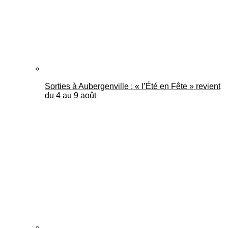
Sorties à Aubergenville : « l’Été en Fête » revient
du 4 au 9 août