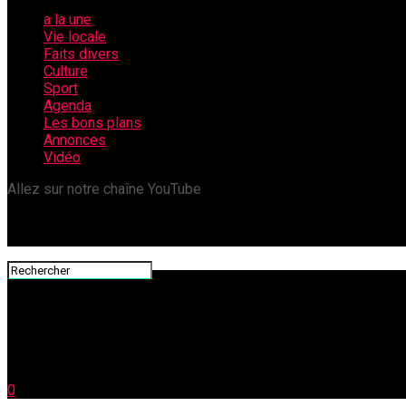
a la une
Vie locale
Faits divers
Culture
Sport
Agenda
Les bons plans
Annonces
Vidéo
Allez sur notre chaîne YouTube
0