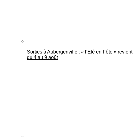
Sorties à Aubergenville : « l’Été en Fête » revient
du 4 au 9 août