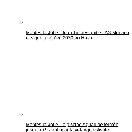
Mantes-la-Jolie : Joan Tincres quitte l’AS Monaco
et signe jusqu’en 2030 au Havre
Mantes-la-Jolie : la piscine Aqualude fermée
jusqu’au 9 août pour la vidange estivale