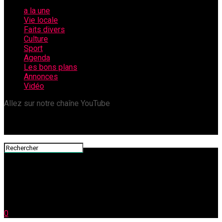
a la une
Vie locale
Faits divers
Culture
Sport
Agenda
Les bons plans
Annonces
Vidéo
Allez sur notre chaîne YouTube
0