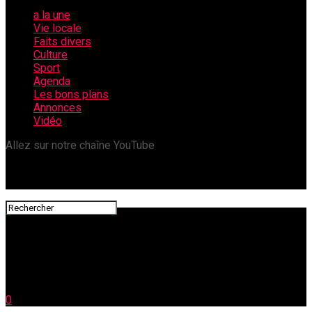
a la une
Vie locale
Faits divers
Culture
Sport
Agenda
Les bons plans
Annonces
Vidéo
Allez sur notre chaîne YouTube
0