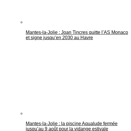
Mantes-la-Jolie : Joan Tincres quitte l’AS Monaco
et signe jusqu’en 2030 au Havre
Mantes-la-Jolie : la piscine Aqualude fermée
jusqu’au 9 août pour la vidange estivale