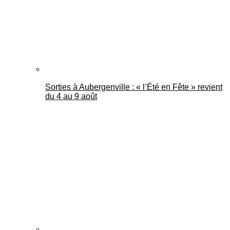
Sorties à Aubergenville : « l’Été en Fête » revient
du 4 au 9 août