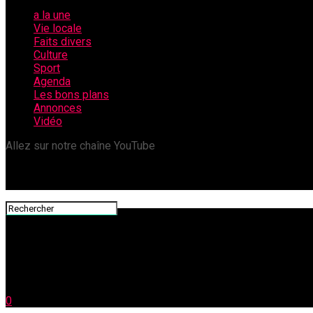
a la une
Vie locale
Faits divers
Culture
Sport
Agenda
Les bons plans
Annonces
Vidéo
Allez sur notre chaîne YouTube
0