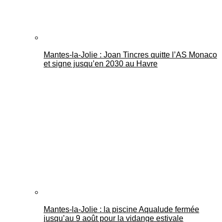
Mantes-la-Jolie : Joan Tincres quitte l’AS Monaco
et signe jusqu’en 2030 au Havre
Mantes-la-Jolie : la piscine Aqualude fermée
jusqu’au 9 août pour la vidange estivale