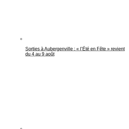
Sorties à Aubergenville : « l’Été en Fête » revient
du 4 au 9 août