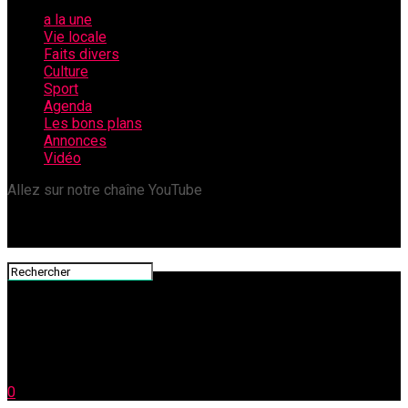
a la une
Vie locale
Faits divers
Culture
Sport
Agenda
Les bons plans
Annonces
Vidéo
Allez sur notre chaîne YouTube
0