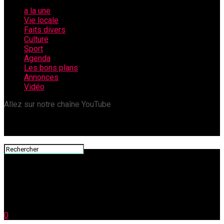
a la une
Vie locale
Faits divers
Culture
Sport
Agenda
Les bons plans
Annonces
Vidéo
Allez sur notre chaîne YouTube
0