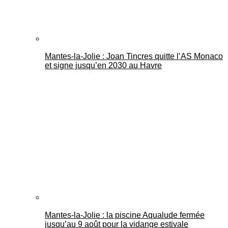
Mantes-la-Jolie : Joan Tincres quitte l’AS Monaco
et signe jusqu’en 2030 au Havre
Mantes-la-Jolie : la piscine Aqualude fermée
jusqu’au 9 août pour la vidange estivale