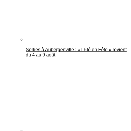
Sorties à Aubergenville : « l’Été en Fête » revient
du 4 au 9 août