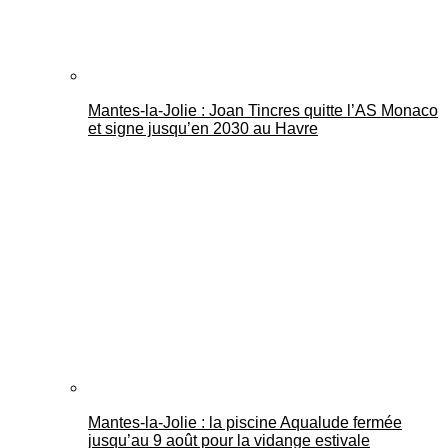
Mantes-la-Jolie : Joan Tincres quitte l’AS Monaco
et signe jusqu’en 2030 au Havre
Mantes-la-Jolie : la piscine Aqualude fermée
jusqu’au 9 août pour la vidange estivale