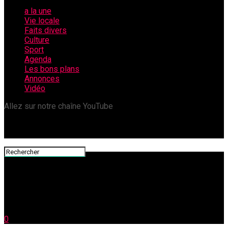
a la une
Vie locale
Faits divers
Culture
Sport
Agenda
Les bons plans
Annonces
Vidéo
Allez sur notre chaîne YouTube
0