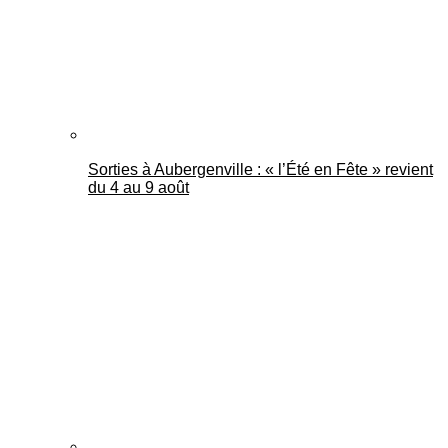
Sorties à Aubergenville : « l’Été en Fête » revient
du 4 au 9 août