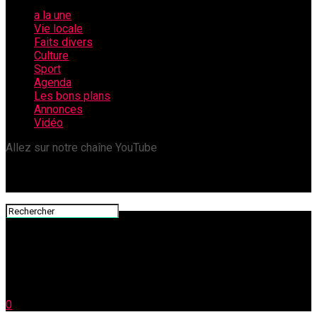
a la une
Vie locale
Faits divers
Culture
Sport
Agenda
Les bons plans
Annonces
Vidéo
Allez sur notre chaîne YouTube
0