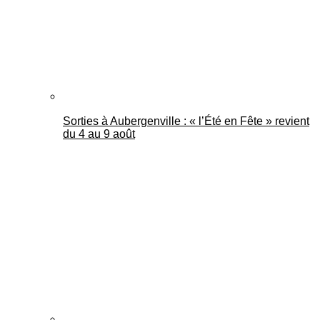
Sorties à Aubergenville : « l’Été en Fête » revient
du 4 au 9 août