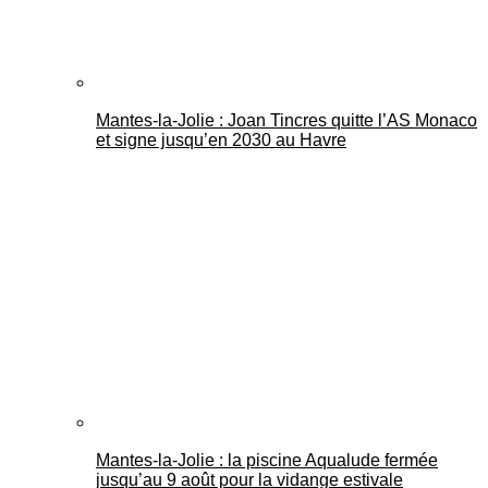
Mantes-la-Jolie : Joan Tincres quitte l’AS Monaco
et signe jusqu’en 2030 au Havre
Mantes-la-Jolie : la piscine Aqualude fermée
jusqu’au 9 août pour la vidange estivale