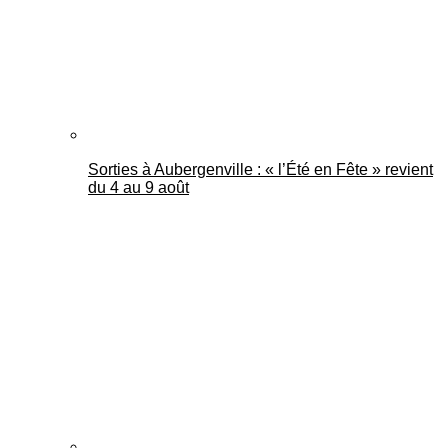
Sorties à Aubergenville : « l’Été en Fête » revient
du 4 au 9 août