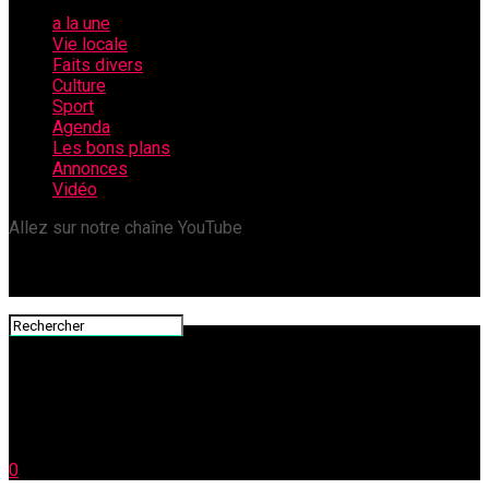
a la une
Vie locale
Faits divers
Culture
Sport
Agenda
Les bons plans
Annonces
Vidéo
Allez sur notre chaîne YouTube
0