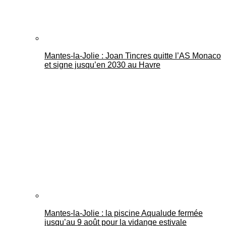
Mantes-la-Jolie : Joan Tincres quitte l’AS Monaco
et signe jusqu’en 2030 au Havre
Mantes-la-Jolie : la piscine Aqualude fermée
jusqu’au 9 août pour la vidange estivale