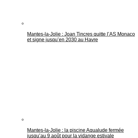
Mantes-la-Jolie : Joan Tincres quitte l’AS Monaco
et signe jusqu’en 2030 au Havre
Mantes-la-Jolie : la piscine Aqualude fermée
jusqu’au 9 août pour la vidange estivale