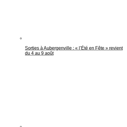
Sorties à Aubergenville : « l’Été en Fête » revient
du 4 au 9 août