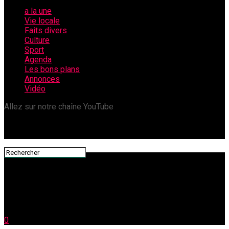
a la une
Vie locale
Faits divers
Culture
Sport
Agenda
Les bons plans
Annonces
Vidéo
Allez sur notre chaîne YouTube
0