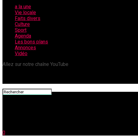
a la une
Vie locale
Faits divers
Culture
Sport
Agenda
Les bons plans
Annonces
Vidéo
Allez sur notre chaîne YouTube
0