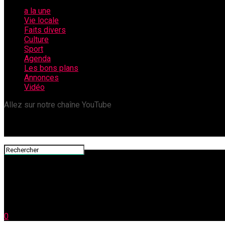
a la une
Vie locale
Faits divers
Culture
Sport
Agenda
Les bons plans
Annonces
Vidéo
Allez sur notre chaîne YouTube
0