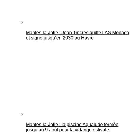
Mantes-la-Jolie : Joan Tincres quitte l’AS Monaco
et signe jusqu’en 2030 au Havre
Mantes-la-Jolie : la piscine Aqualude fermée
jusqu’au 9 août pour la vidange estivale