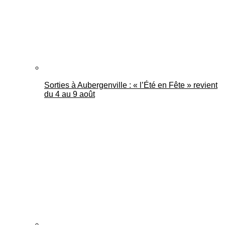
Sorties à Aubergenville : « l’Été en Fête » revient
du 4 au 9 août