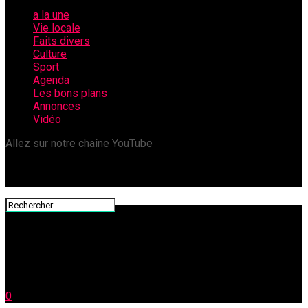
a la une
Vie locale
Faits divers
Culture
Sport
Agenda
Les bons plans
Annonces
Vidéo
Allez sur notre chaîne YouTube
0