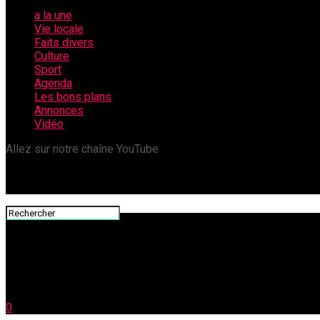
a la une
Vie locale
Faits divers
Culture
Sport
Agenda
Les bons plans
Annonces
Vidéo
Allez sur notre chaîne YouTube
0