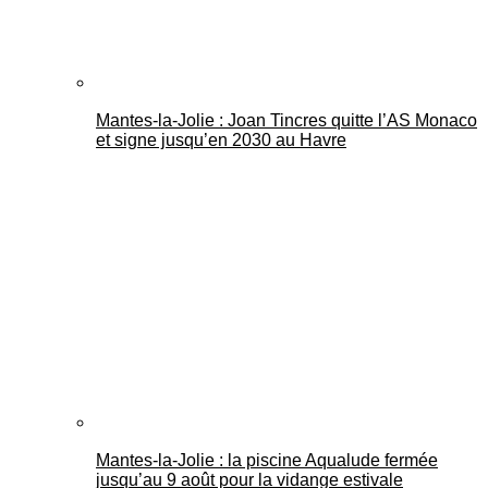
Mantes-la-Jolie : Joan Tincres quitte l’AS Monaco
et signe jusqu’en 2030 au Havre
Mantes-la-Jolie : la piscine Aqualude fermée
jusqu’au 9 août pour la vidange estivale