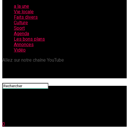
a la une
Vie locale
Faits divers
Culture
Sport
Agenda
Les bons plans
Annonces
Vidéo
Allez sur notre chaîne YouTube
0