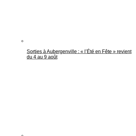
Sorties à Aubergenville : « l’Été en Fête » revient
du 4 au 9 août