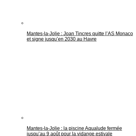
Mantes-la-Jolie : Joan Tincres quitte l’AS Monaco
et signe jusqu’en 2030 au Havre
Mantes-la-Jolie : la piscine Aqualude fermée
jusqu’au 9 août pour la vidange estivale