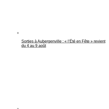
Sorties à Aubergenville : « l’Été en Fête » revient
du 4 au 9 août