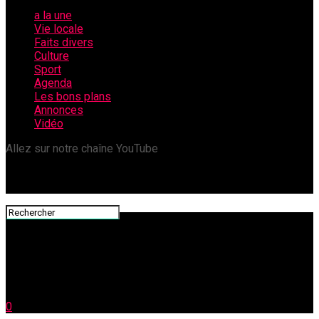
a la une
Vie locale
Faits divers
Culture
Sport
Agenda
Les bons plans
Annonces
Vidéo
Allez sur notre chaîne YouTube
0