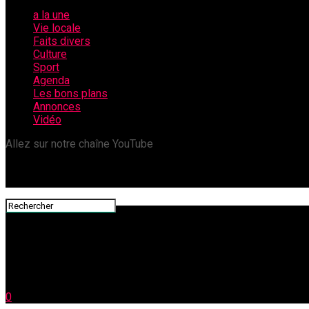
a la une
Vie locale
Faits divers
Culture
Sport
Agenda
Les bons plans
Annonces
Vidéo
Allez sur notre chaîne YouTube
0