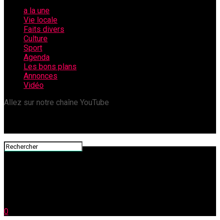
a la une
Vie locale
Faits divers
Culture
Sport
Agenda
Les bons plans
Annonces
Vidéo
Allez sur notre chaîne YouTube
0