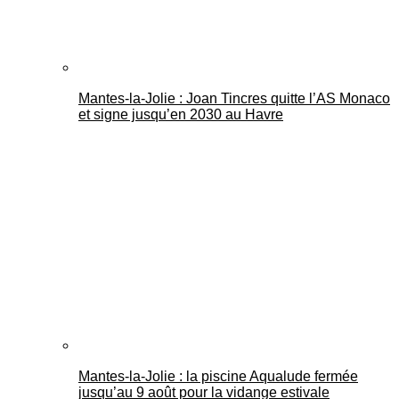
Mantes-la-Jolie : Joan Tincres quitte l’AS Monaco
et signe jusqu’en 2030 au Havre
Mantes-la-Jolie : la piscine Aqualude fermée
jusqu’au 9 août pour la vidange estivale