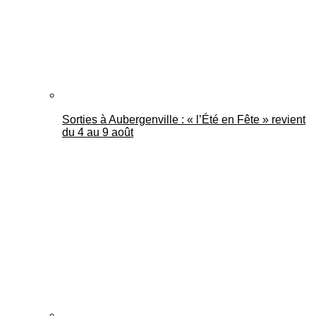
Sorties à Aubergenville : « l’Été en Fête » revient
du 4 au 9 août