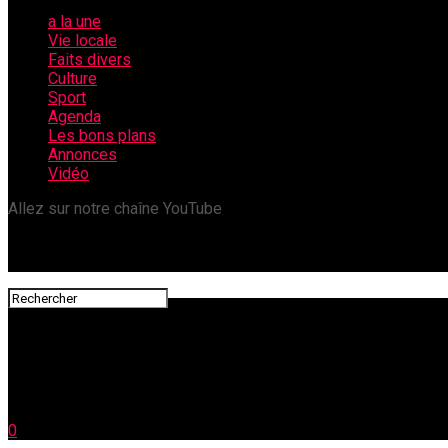
a la une
Vie locale
Faits divers
Culture
Sport
Agenda
Les bons plans
Annonces
Vidéo
Allez sur notre chaîne YouTube
0