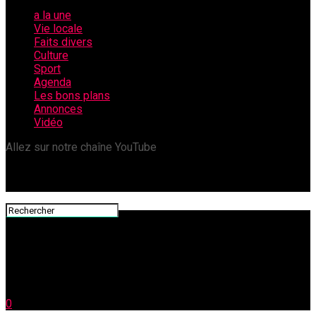
a la une
Vie locale
Faits divers
Culture
Sport
Agenda
Les bons plans
Annonces
Vidéo
Allez sur notre chaîne YouTube
0