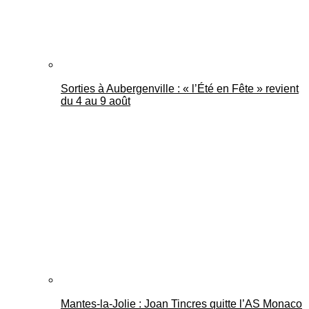
Sorties à Aubergenville : « l’Été en Fête » revient
du 4 au 9 août
Mantes-la-Jolie : Joan Tincres quitte l’AS Monaco