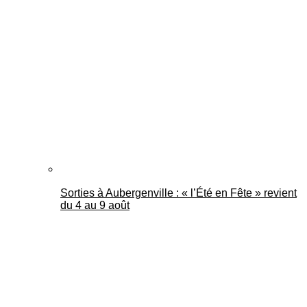
Sorties à Aubergenville : « l’Été en Fête » revient
du 4 au 9 août