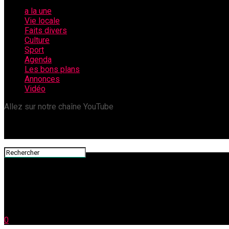
a la une
Vie locale
Faits divers
Culture
Sport
Agenda
Les bons plans
Annonces
Vidéo
Allez sur notre chaîne YouTube
0