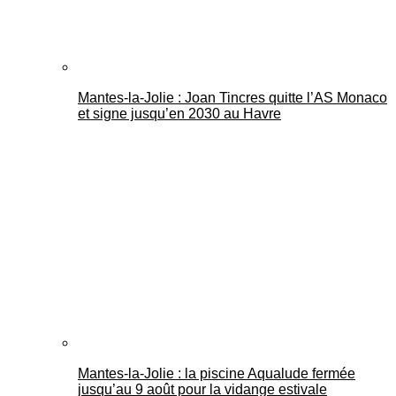
Mantes-la-Jolie : Joan Tincres quitte l’AS Monaco
et signe jusqu’en 2030 au Havre
Mantes-la-Jolie : la piscine Aqualude fermée
jusqu’au 9 août pour la vidange estivale