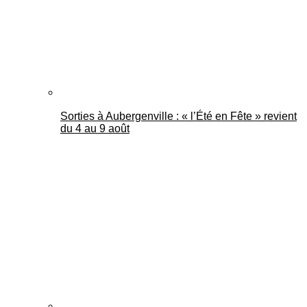
Sorties à Aubergenville : « l’Été en Fête » revient
du 4 au 9 août