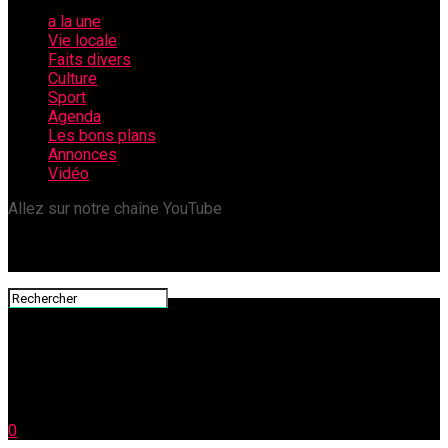
a la une
Vie locale
Faits divers
Culture
Sport
Agenda
Les bons plans
Annonces
Vidéo
Allez sur notre chaîne YouTube
0