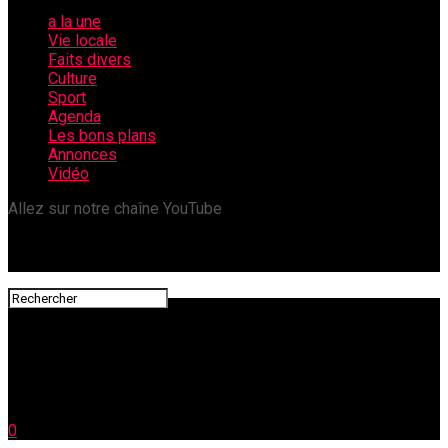
a la une
Vie locale
Faits divers
Culture
Sport
Agenda
Les bons plans
Annonces
Vidéo
Allez sur notre chaîne YouTube
0