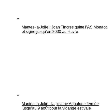
Mantes-la-Jolie : Joan Tincres quitte l’AS Monaco
et signe jusqu’en 2030 au Havre
Mantes-la-Jolie : la piscine Aqualude fermée
jusqu’au 9 août pour la vidange estivale