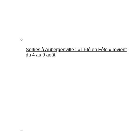
Sorties à Aubergenville : « l’Été en Fête » revient
du 4 au 9 août