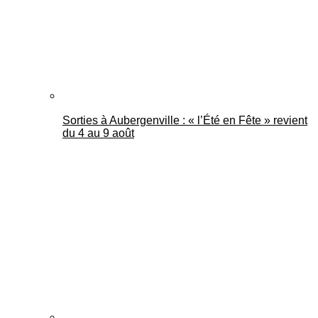
Sorties à Aubergenville : « l’Été en Fête » revient
du 4 au 9 août