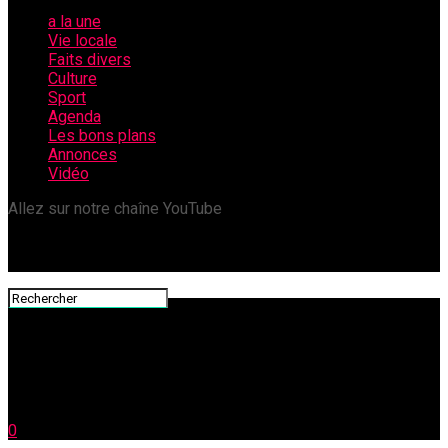
a la une
Vie locale
Faits divers
Culture
Sport
Agenda
Les bons plans
Annonces
Vidéo
Allez sur notre chaîne YouTube
0