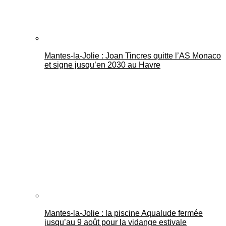
Mantes-la-Jolie : Joan Tincres quitte l’AS Monaco
et signe jusqu’en 2030 au Havre
Mantes-la-Jolie : la piscine Aqualude fermée
jusqu’au 9 août pour la vidange estivale