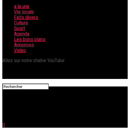
a la une
Vie locale
Faits divers
Culture
Sport
Agenda
Les bons plans
Annonces
Vidéo
Allez sur notre chaîne YouTube
0