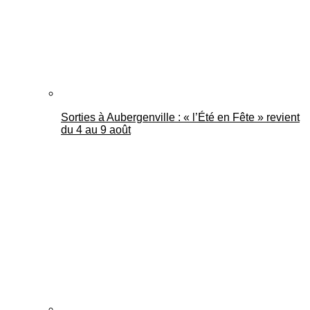
Sorties à Aubergenville : « l’Été en Fête » revient
du 4 au 9 août