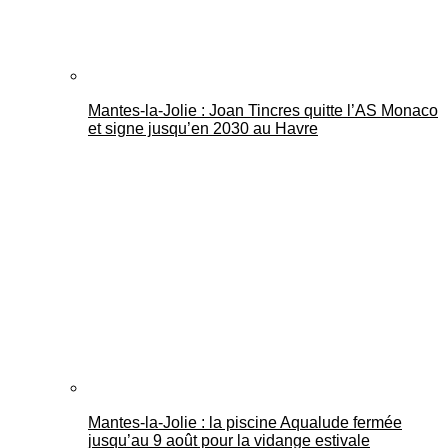
Mantes-la-Jolie : Joan Tincres quitte l’AS Monaco
et signe jusqu’en 2030 au Havre
Mantes-la-Jolie : la piscine Aqualude fermée
jusqu’au 9 août pour la vidange estivale