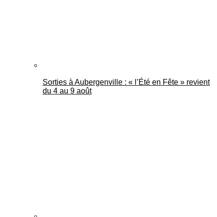
Sorties à Aubergenville : « l’Été en Fête » revient
du 4 au 9 août