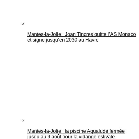
Mantes-la-Jolie : Joan Tincres quitte l’AS Monaco
et signe jusqu’en 2030 au Havre
Mantes-la-Jolie : la piscine Aqualude fermée
jusqu’au 9 août pour la vidange estivale