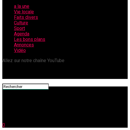
a la une
Vie locale
Faits divers
Culture
Sport
Agenda
Les bons plans
Annonces
Vidéo
Allez sur notre chaîne YouTube
0