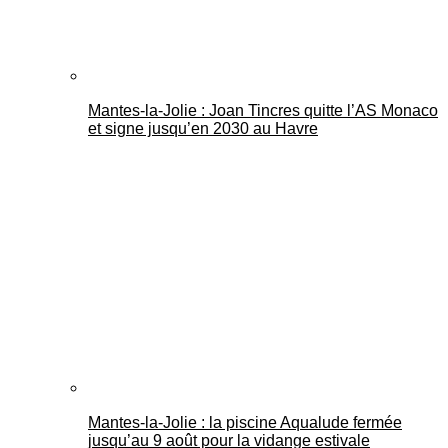
Mantes-la-Jolie : Joan Tincres quitte l’AS Monaco
et signe jusqu’en 2030 au Havre
Mantes-la-Jolie : la piscine Aqualude fermée
jusqu’au 9 août pour la vidange estivale