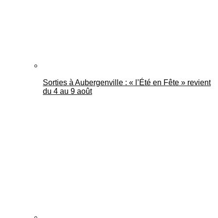
Sorties à Aubergenville : « l’Été en Fête » revient
du 4 au 9 août