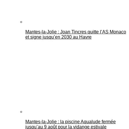
Mantes-la-Jolie : Joan Tincres quitte l’AS Monaco
et signe jusqu’en 2030 au Havre
Mantes-la-Jolie : la piscine Aqualude fermée
jusqu’au 9 août pour la vidange estivale