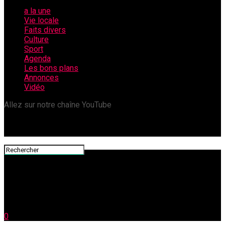
a la une
Vie locale
Faits divers
Culture
Sport
Agenda
Les bons plans
Annonces
Vidéo
Allez sur notre chaîne YouTube
0