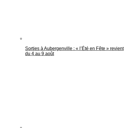
Sorties à Aubergenville : « l’Été en Fête » revient
du 4 au 9 août