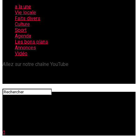
a la une
Vie locale
Faits divers
Culture
Sport
Agenda
Les bons plans
Annonces
Vidéo
Allez sur notre chaîne YouTube
0