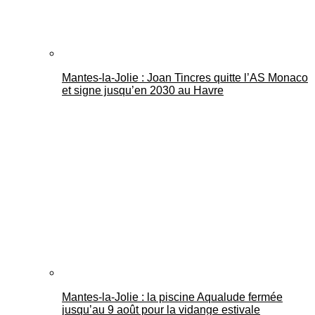
Mantes-la-Jolie : Joan Tincres quitte l’AS Monaco
et signe jusqu’en 2030 au Havre
Mantes-la-Jolie : la piscine Aqualude fermée
jusqu’au 9 août pour la vidange estivale