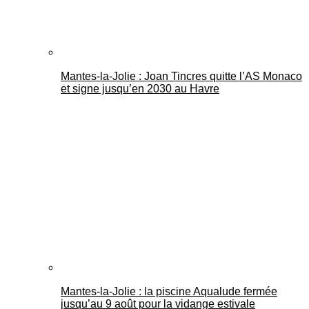
Mantes-la-Jolie : Joan Tincres quitte l’AS Monaco
et signe jusqu’en 2030 au Havre
Mantes-la-Jolie : la piscine Aqualude fermée
jusqu’au 9 août pour la vidange estivale