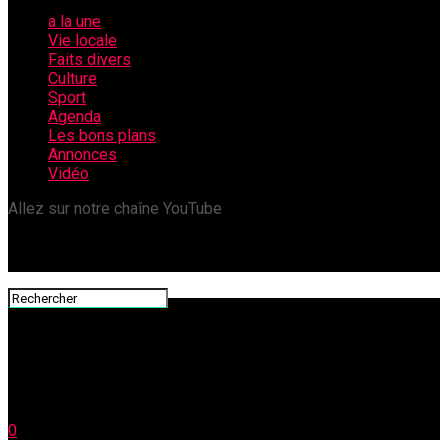
a la une
Vie locale
Faits divers
Culture
Sport
Agenda
Les bons plans
Annonces
Vidéo
Allez sur notre chaîne YouTube
0