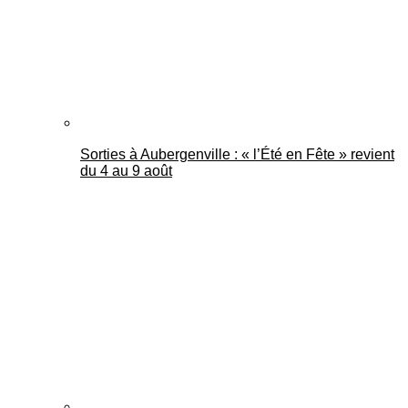
Sorties à Aubergenville : « l’Été en Fête » revient
du 4 au 9 août