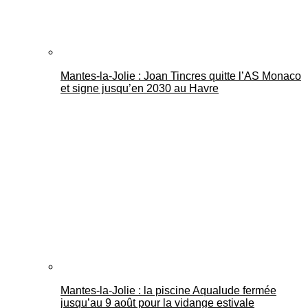
Mantes-la-Jolie : Joan Tincres quitte l’AS Monaco
et signe jusqu’en 2030 au Havre
Mantes-la-Jolie : la piscine Aqualude fermée
jusqu’au 9 août pour la vidange estivale