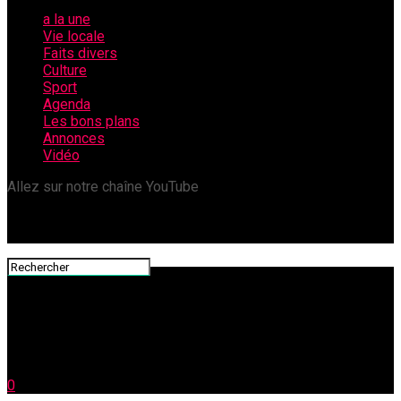
a la une
Vie locale
Faits divers
Culture
Sport
Agenda
Les bons plans
Annonces
Vidéo
Allez sur notre chaîne YouTube
0