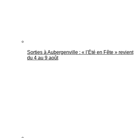
Sorties à Aubergenville : « l’Été en Fête » revient
du 4 au 9 août