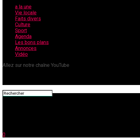
a la une
Vie locale
Faits divers
Culture
Sport
Agenda
Les bons plans
Annonces
Vidéo
Allez sur notre chaîne YouTube
0